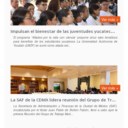
Ver más +
I
mpulsan el bienestar de las juventudes yucatecas a través de una iniciativa estatal
El programa "Aliados por la vida con ciencia” propone cinco ejes temáticos
para beneficio de los estudiantes yucatecos La Universidad Autónoma de
Yucatán (UADY) se sumó como aliada est...
Ver más +
L
a SAF de la CDMX lidera reunión del Grupo de Trabajo Modernización e Innovación de los Registros y Catastro
La Secretaría de Administración y Finanzas de la Ciudad de México (SAF),
encabezada por el titular Juan Pablo de Botton Falcón, llevó a cabo ayer la
primera Reunión del Grupo de Trabajo Mod...