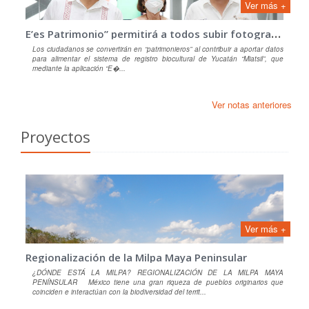
Ver más +
E
’es Patrimonio” permitirá a todos subir fotografías
Los ciudadanos se convertirán en “patrimonieros” al contribuir a aportar datos
para alimentar el sistema de registro biocultural de Yucatán “Miatsil”, que
mediante la aplicación “E�...
Ver notas anteriores
Proyectos
Ver más +
Regionalización de la Milpa Maya Peninsular
¿DÓNDE ESTÁ LA MILPA? REGIONALIZACIÓN DE LA MILPA MAYA
PENÍNSULAR México tiene una gran riqueza de pueblos originarios que
coinciden e interactúan con la biodiversidad del territ...