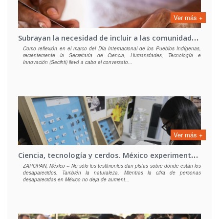
Ver más +
S
ubrayan la necesidad de incluir a las comunidades en el desarrollo tecnológico y evitar prácticas extractivistas.
Como reflexión en el marco del Día Internacional de los Pueblos Indígenas,
recientemente la Secretaría de Ciencia, Humanidades, Tecnología e
Innovación (Secihti) llevó a cabo el conversato...
Ver más +
C
iencia, tecnología y cerdos. México experimenta nuevas formas de buscar a los desaparecidos
ZAPOPAN, México -- No sólo los testimonios dan pistas sobre dónde están los
desaparecidos. También la naturaleza. Mientras la cifra de personas
desaparecidas en México no deja de aument...