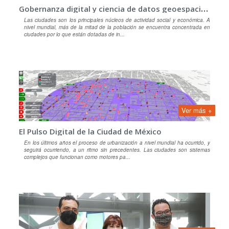
G
obernanza digital y ciencia de datos geoespaciales
Las ciudades son los principales núcleos de actividad social y económica. A
nivel mundial, más de la mitad de la población se encuentra concentrada en
ciudades por lo que están dotadas de in...
Ver más +
El Pulso Digital de la Ciudad de México
En los últimos años el proceso de urbanización a nivel mundial ha ocurrido, y
seguirá ocurriendo, a un ritmo sin precedentes. Las ciudades son sistemas
complejos que funcionan como motores pa...